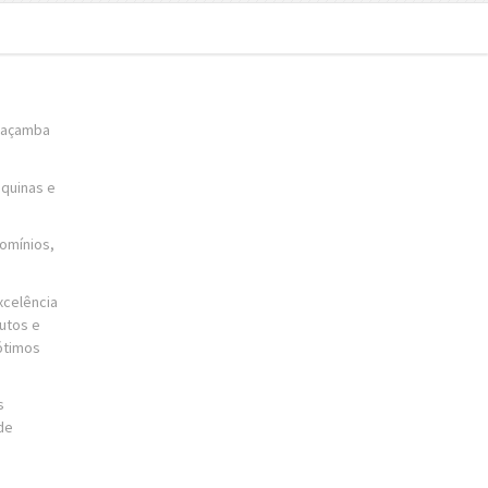
caçamba
áquinas e
omínios,
xcelência
utos e
ótimos
s
de