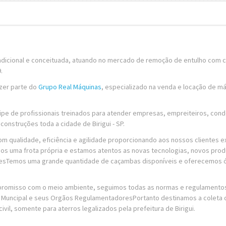
icional e conceituada, atuando no mercado de remoção de entulho com 
.
zer parte do
Grupo Real Máquinas
, especializado na venda e locação de m
e de profissionais treinados para atender empresas, empreiteiros, cond
onstruções toda a cidade de Birigui - SP.
 qualidade, eficiência e agilidade proporcionando aos nossos clientes e
s uma frota própria e estamos atentos as novas tecnologias, novos prod
tesTemos uma grande quantidade de caçambas disponíveis e oferecemos 
mpromisso com o meio ambiente, seguimos todas as normas e regulamento
ra Muncipal e seus Orgãos RegulamentadoresPortanto destinamos a coleta 
ivil, somente para aterros legalizados pela prefeitura de Birigui.