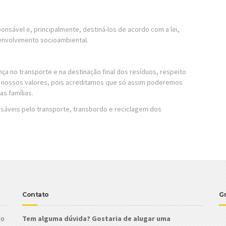
onsável e, principalmente, destiná-los de acordo com a lei,
envolvimento socioambiental.
ça no transporte e na destinação final dos resíduos, respeito
o nossos valores, pois acreditamos que só assim poderemos
s famílias.
áveis pelo transporte, transbordo e reciclagem dos
Contato
G
no
Tem alguma dúvida? Gostaria de alugar uma